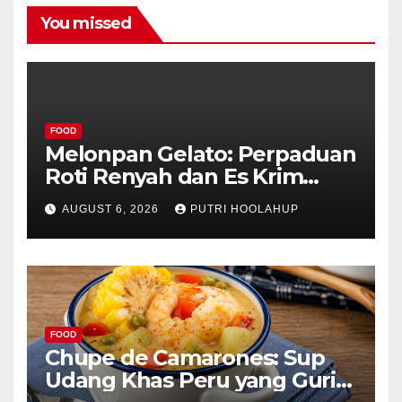
You missed
FOOD
Melonpan Gelato: Perpaduan
Roti Renyah dan Es Krim
Lembut yang Menggoda
AUGUST 6, 2026
PUTRI HOOLAHUP
FOOD
Chupe de Camarones: Sup
Udang Khas Peru yang Gurih