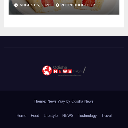
Segar yang Memikat Selera
AUGUST 5, 2026
PUTRI HOOLAHUP
Theme: News Way by
Odisha News
.
Home
Food
Lifestyle
NEWS
Technology
Travel