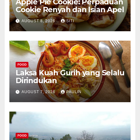
Apple Pie Cookie: Perpaduan
Cookie Renyah dan Isian Apel
AUGUST 8, 2026
SITI
FOOD
Laksa Kuah Gurih yang Selalu
Dirindukan
AUGUST 7, 2026
PAULIN
FOOD