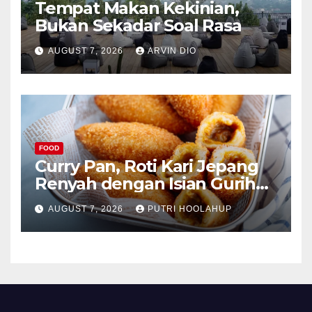
Tempat Makan Kekinian,
Bukan Sekadar Soal Rasa
AUGUST 7, 2026
ARVIN DIO
FOOD
Curry Pan, Roti Kari Jepang
Renyah dengan Isian Gurih
Menggoda
AUGUST 7, 2026
PUTRI HOOLAHUP