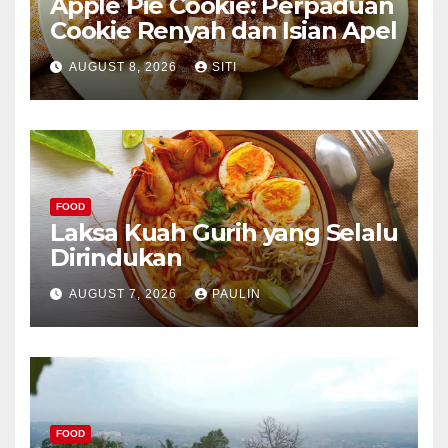
Apple Pie Cookie: Perpaduan
Cookie Renyah dan Isian Apel
AUGUST 8, 2026
SITI
FOOD
Laksa Kuah Gurih yang Selalu
Dirindukan
AUGUST 7, 2026
PAULIN
FOOD