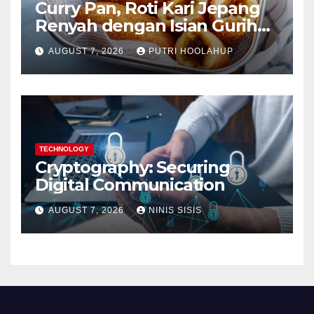
Curry Pan, Roti Kari Jepang
Renyah dengan Isian Gurih
Menggoda
AUGUST 7, 2026
PUTRI HOOLAHUP
TECHNOLOGY
Cryptography: Securing
Digital Communication
AUGUST 7, 2026
NINIS SISIS