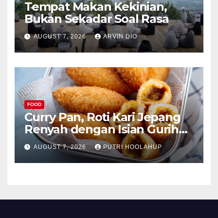
Tempat Makan Kekinian,
Bukan Sekadar Soal Rasa
AUGUST 7, 2026
ARVIN DIO
FOOD
Curry Pan, Roti Kari Jepang
Renyah dengan Isian Gurih
Menggoda
AUGUST 7, 2026
PUTRI HOOLAHUP