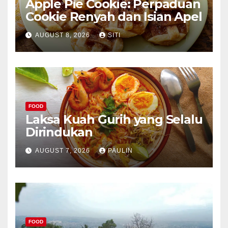
Apple Pie Cookie: Perpaduan
Cookie Renyah dan Isian Apel
AUGUST 8, 2026
SITI
FOOD
Laksa Kuah Gurih yang Selalu
Dirindukan
AUGUST 7, 2026
PAULIN
FOOD