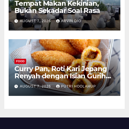
Tempat Makan Kekinian,
Bukan Sekadar Soal Rasa
AUGUST 7, 2026
ARVIN DIO
FOOD
Curry Pan, Roti Kari Jepang
Renyah dengan Isian Gurih
Menggoda
AUGUST 7, 2026
PUTRI HOOLAHUP