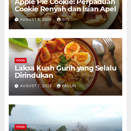
Apple Pie Cookie: Perpaduan
Cookie Renyah dan Isian Apel
AUGUST 8, 2026
SITI
FOOD
Laksa Kuah Gurih yang Selalu
Dirindukan
AUGUST 7, 2026
PAULIN
FOOD