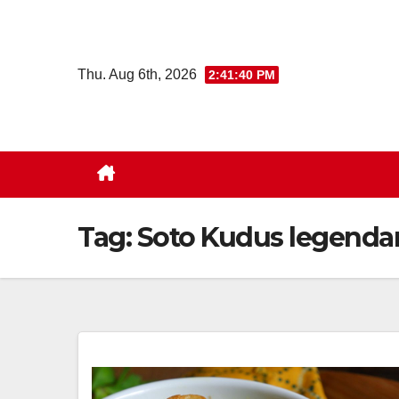
Skip
to
content
Thu. Aug 6th, 2026
2:41:41 PM
Tag:
Soto Kudus legendar