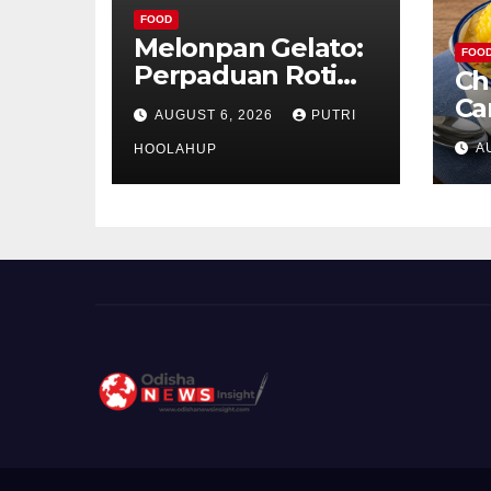
FOOD
Melonpan Gelato:
FOO
Perpaduan Roti
Ch
Renyah dan Es
Ca
AUGUST 6, 2026
PUTRI
Krim Lembut yang
Ud
A
Menggoda
HOOLAHUP
ya