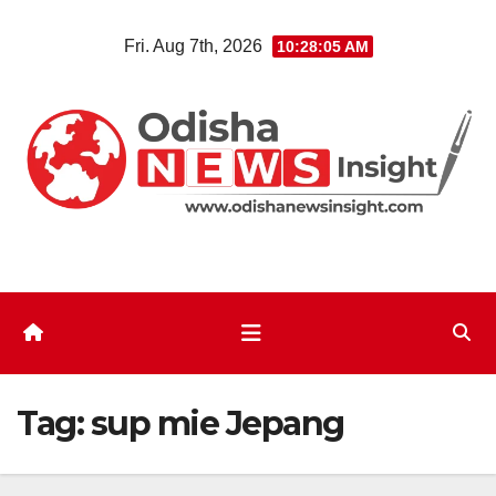
Skip
Fri. Aug 7th, 2026
10:28:05 AM
to
content
Tag:
sup mie Jepang