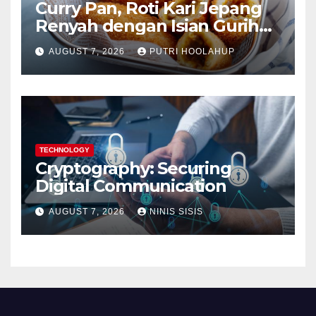
Curry Pan, Roti Kari Jepang
Renyah dengan Isian Gurih
Menggoda
AUGUST 7, 2026
PUTRI HOOLAHUP
TECHNOLOGY
Cryptography: Securing
Digital Communication
AUGUST 7, 2026
NINIS SISIS