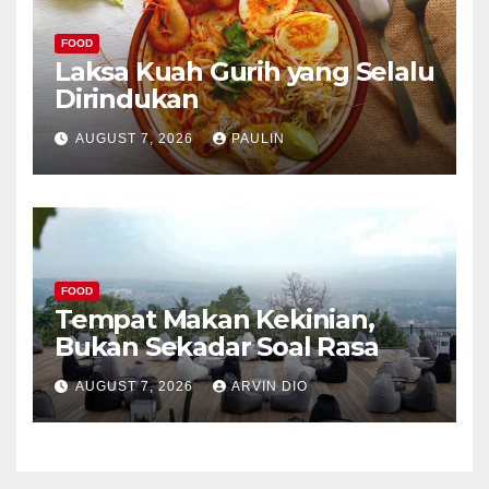
FOOD
Laksa Kuah Gurih yang Selalu
Dirindukan
AUGUST 7, 2026
PAULIN
FOOD
Tempat Makan Kekinian,
Bukan Sekadar Soal Rasa
AUGUST 7, 2026
ARVIN DIO