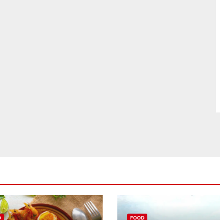
D
FOOD