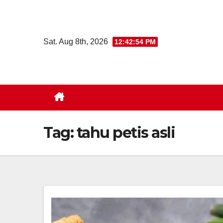
Skip
to
content
Sat. Aug 8th, 2026
12:42:55 PM
Tag:
tahu petis asli