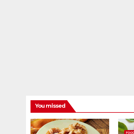
You missed
FOO