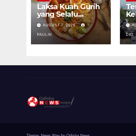
Laksa Kuah Gurih
Te
yang Selalu
Ke
Dirindukan
Se
AUGUST 7, 2026
A
PAULIN
DIO
Theme: News Way by
Odisha News
.