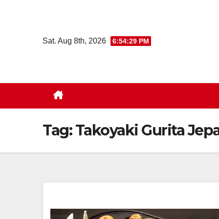
Skip
to
content
Sat. Aug 8th, 2026
6:54:30 PM
Tag:
Takoyaki Gurita Jep