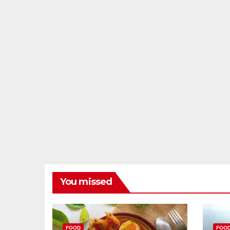
You missed
FOOD
FOO