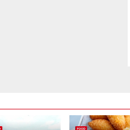
D
FOOD