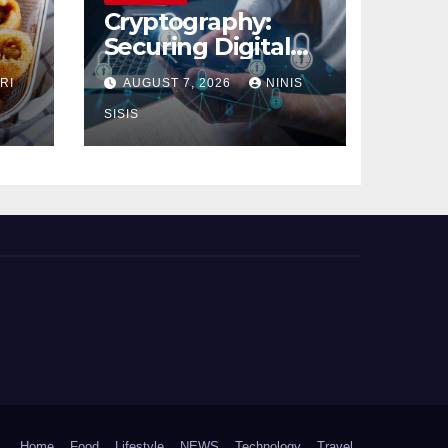
Cryptography:
Securing Digital
Communication
RI
AUGUST 7, 2026
NINIS
SISIS
Home
Food
Lifestyle
NEWS
Technology
Travel