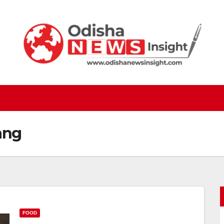
ang
FOOD