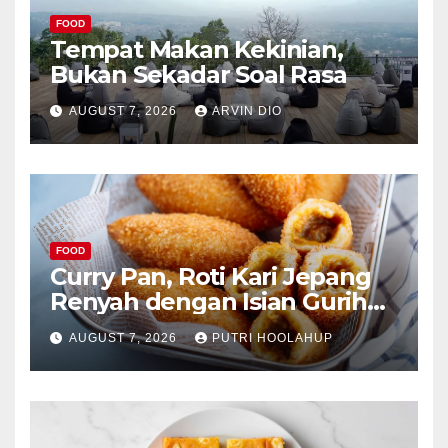
FOOD
Tempat Makan Kekinian,
Bukan Sekadar Soal Rasa
AUGUST 7, 2026
ARVIN DIO
FOOD
Curry Pan, Roti Kari Jepang
Renyah dengan Isian Gurih
Menggoda
AUGUST 7, 2026
PUTRI HOOLAHUP