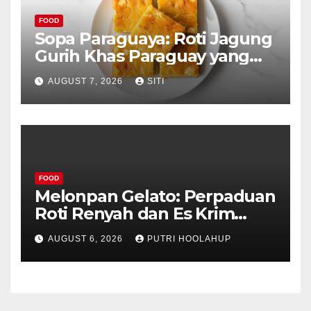
FOOD
Sopa Paraguaya: Roti Jagung
Gurih Khas Paraguay yang
Unik
AUGUST 7, 2026
SITI
FOOD
Melonpan Gelato: Perpaduan
Roti Renyah dan Es Krim
Lembut yang Menggoda
AUGUST 6, 2026
PUTRI HOOLAHUP