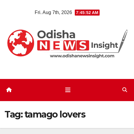
Skip
Fri. Aug 7th, 2026
7:45:52 AM
to
content
Tag:
tamago lovers