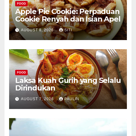
FOOD
Apple Pie Cookie: Perpaduan
Cookie Renyah dan Isian Apel
AUGUST 8, 2026
SITI
FOOD
Laksa Kuah Gurih yang Selalu
Dirindukan
AUGUST 7, 2026
PAULIN