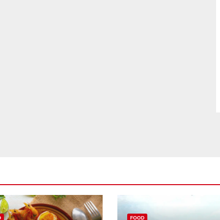
D
FOOD