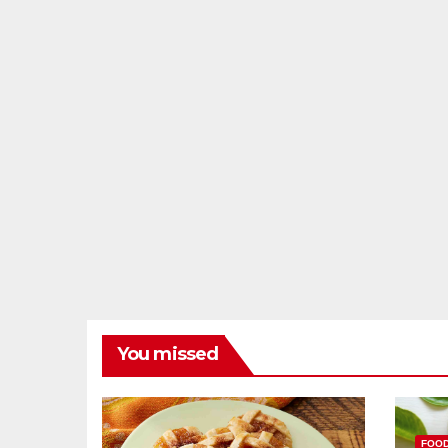
You missed
FOO