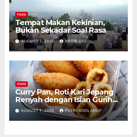
FOOD
Tempat Makan Kekinian,
Bukan Sekadar Soal Rasa
AUGUST 7, 2026
ARVIN DIO
FOOD
Curry Pan, Roti Kari Jepang
Renyah dengan Isian Gurih
Menggoda
AUGUST 7, 2026
PUTRI HOOLAHUP