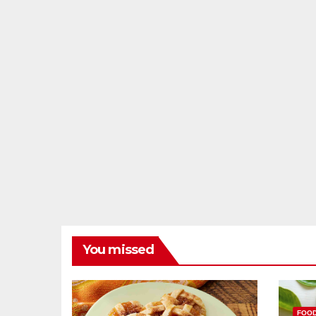
You missed
FOO