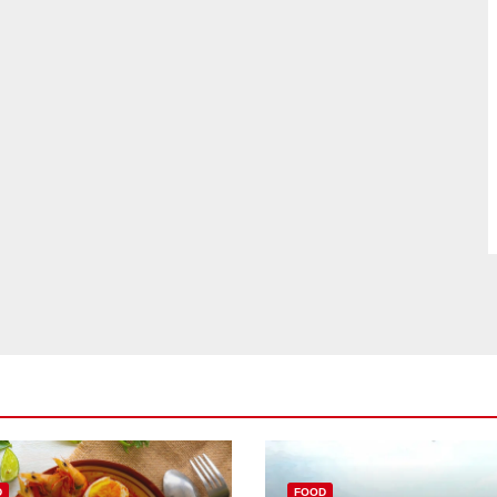
D
FOOD