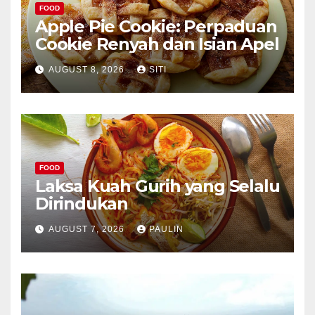
FOOD
Apple Pie Cookie: Perpaduan
Cookie Renyah dan Isian Apel
AUGUST 8, 2026
SITI
FOOD
Laksa Kuah Gurih yang Selalu
Dirindukan
AUGUST 7, 2026
PAULIN