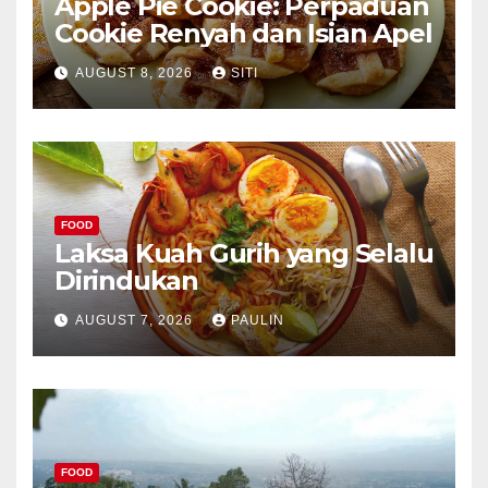
Apple Pie Cookie: Perpaduan
Cookie Renyah dan Isian Apel
AUGUST 8, 2026
SITI
FOOD
Laksa Kuah Gurih yang Selalu
Dirindukan
AUGUST 7, 2026
PAULIN
FOOD