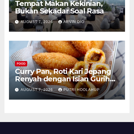
Tempat Makan Kekinian,
Bukan Sekadar Soal Rasa
AUGUST 7, 2026
ARVIN DIO
FOOD
Curry Pan, Roti Kari Jepang
Renyah dengan Isian Gurih
Menggoda
AUGUST 7, 2026
PUTRI HOOLAHUP