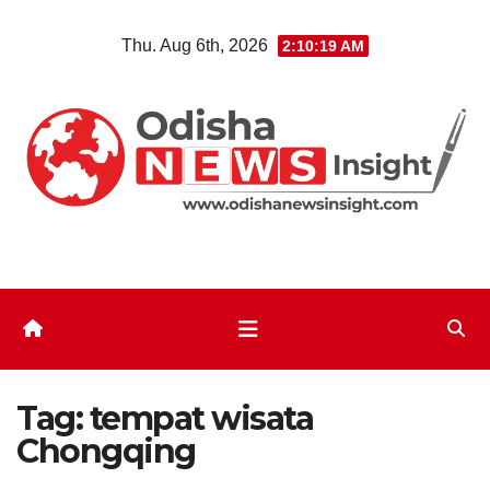
Skip
Thu. Aug 6th, 2026
2:10:20 AM
to
content
Tag:
tempat wisata
Chongqing