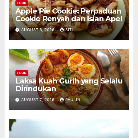
FOOD
Apple Pie Cookie: Perpaduan
Cookie Renyah dan Isian Apel
AUGUST 8, 2026
SITI
FOOD
Laksa Kuah Gurih yang Selalu
Dirindukan
AUGUST 7, 2026
PAULIN