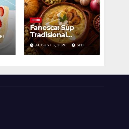
FOOD
Fanesca: Sup
Tradisional
RI
g
Ekuador yang
AUGUST 5, 2026
SITI
Kaya Bahan dan
Rasa