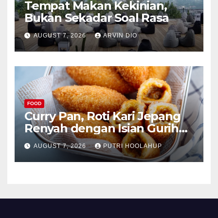
Tempat Makan Kekinian,
Bukan Sekadar Soal Rasa
AUGUST 7, 2026
ARVIN DIO
FOOD
Curry Pan, Roti Kari Jepang
Renyah dengan Isian Gurih
Menggoda
AUGUST 7, 2026
PUTRI HOOLAHUP