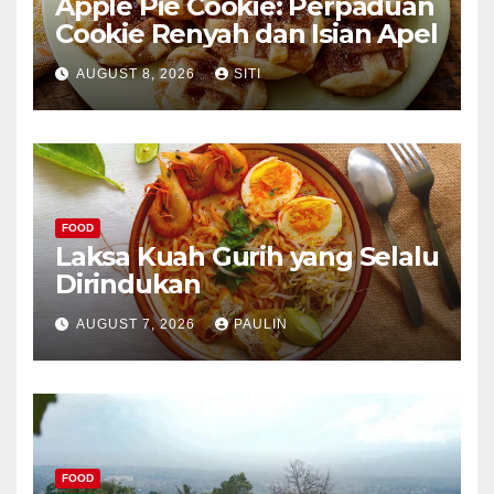
Apple Pie Cookie: Perpaduan
Cookie Renyah dan Isian Apel
AUGUST 8, 2026
SITI
FOOD
Laksa Kuah Gurih yang Selalu
Dirindukan
AUGUST 7, 2026
PAULIN
FOOD