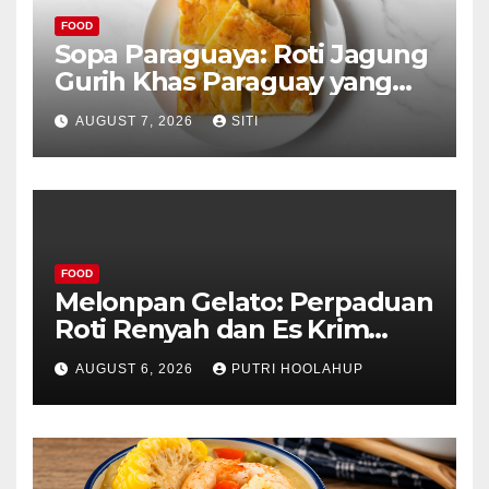
FOOD
Sopa Paraguaya: Roti Jagung
Gurih Khas Paraguay yang
Unik
AUGUST 7, 2026
SITI
FOOD
Melonpan Gelato: Perpaduan
Roti Renyah dan Es Krim
Lembut yang Menggoda
AUGUST 6, 2026
PUTRI HOOLAHUP