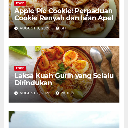
FOOD
Apple Pie Cookie: Perpaduan
Cookie Renyah dan Isian Apel
AUGUST 8, 2026
SITI
FOOD
Laksa Kuah Gurih yang Selalu
Dirindukan
AUGUST 7, 2026
PAULIN