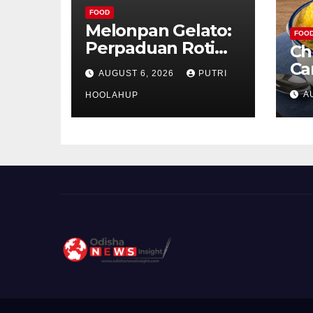
FOOD
Melonpan Gelato:
FOO
Perpaduan Roti
Ch
Renyah dan Es
Ca
AUGUST 6, 2026
PUTRI
Krim Lembut yang
Ud
A
Menggoda
HOOLAHUP
ya