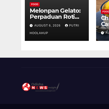
FOOD
Melonpan Gelato:
FOO
Perpaduan Roti
Ch
Renyah dan Es
Ca
AUGUST 6, 2026
PUTRI
Krim Lembut yang
Ud
A
Menggoda
HOOLAHUP
ya