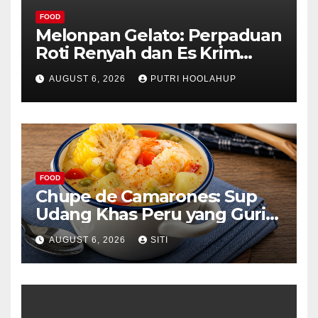
FOOD
Melonpan Gelato: Perpaduan
Roti Renyah dan Es Krim
Lembut yang Menggoda
AUGUST 6, 2026
PUTRI HOOLAHUP
FOOD
Chupe de Camarones: Sup
Udang Khas Peru yang Gurih
Lezat
AUGUST 6, 2026
SITI