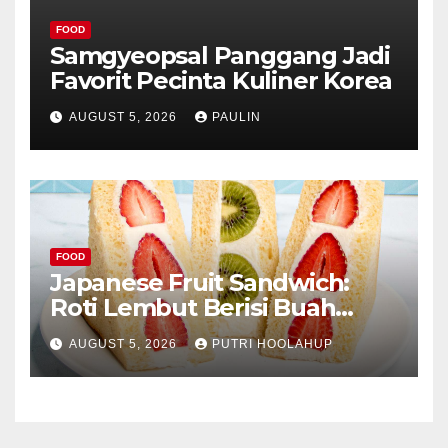
FOOD
Samgyeopsal Panggang Jadi
Favorit Pecinta Kuliner Korea
AUGUST 5, 2026
PAULIN
FOOD
Japanese Fruit Sandwich:
Roti Lembut Berisi Buah
Segar yang Memikat Selera
AUGUST 5, 2026
PUTRI HOOLAHUP