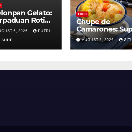
D
lonpan Gelato:
FOOD
rpaduan Roti
Chupe de
nyah dan Es
Camarones: Su
UGUST 6, 2026
PUTRI
im Lembut yang
Udang Khas Pe
AUGUST 6, 2026
SITI
nggoda
LAHUP
yang Gurih Leza