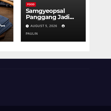
FOOD
Samgyeopsal
Panggang Jadi
Favorit Pecinta
p
AUGUST 5, 2026
Kuliner Korea
ru
PAULIN
t