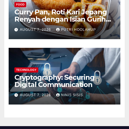
FOOD
Curry Pan, Roti Kari Jepang
Renyah dengan Isian Gurih
Menggoda
AUGUST 7, 2026
PUTRI HOOLAHUP
TECHNOLOGY
Cryptography: Securing
Digital Communication
AUGUST 7, 2026
NINIS SISIS