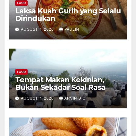
FOOD
Laksa Kuah Gurih yang Selalu
Dirindukan
AUGUST 7, 2026
PAULIN
FOOD
Tempat Makan Kekinian,
Bukan Sekadar Soal Rasa
AUGUST 7, 2026
ARVIN DIO