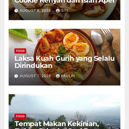
Cookie Renyah dan Isian Apel
AUGUST 8, 2026
SITI
FOOD
Laksa Kuah Gurih yang Selalu
Dirindukan
AUGUST 7, 2026
PAULIN
FOOD
Tempat Makan Kekinian,