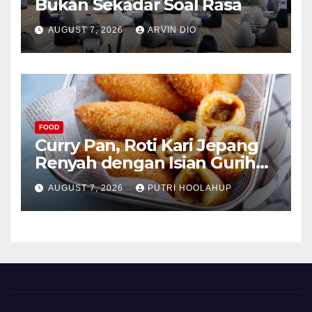
Bukan Sekadar Soal Rasa
AUGUST 7, 2026
ARVIN DIO
FOOD
Curry Pan, Roti Kari Jepang
Renyah dengan Isian Gurih
Menggoda
AUGUST 7, 2026
PUTRI HOOLAHUP