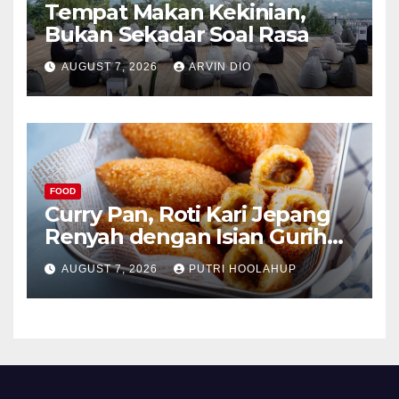
Tempat Makan Kekinian,
Bukan Sekadar Soal Rasa
AUGUST 7, 2026
ARVIN DIO
FOOD
Curry Pan, Roti Kari Jepang
Renyah dengan Isian Gurih
Menggoda
AUGUST 7, 2026
PUTRI HOOLAHUP