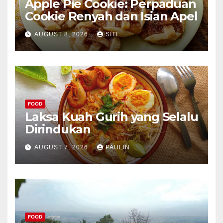
Apple Pie Cookie: Perpaduan
Cookie Renyah dan Isian Apel
AUGUST 8, 2026
SITI
FOOD
Laksa Kuah Gurih yang Selalu
Dirindukan
AUGUST 7, 2026
PAULIN
FOOD