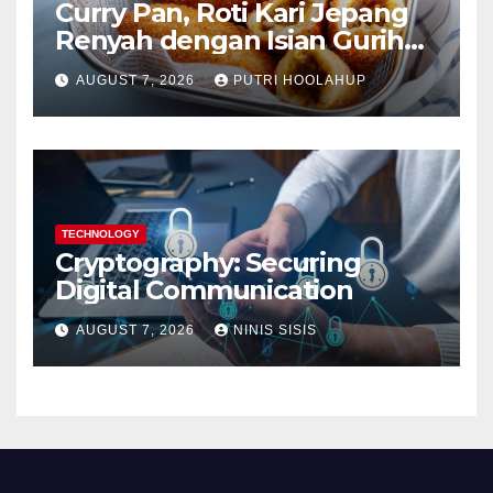
Curry Pan, Roti Kari Jepang
Renyah dengan Isian Gurih
Menggoda
AUGUST 7, 2026
PUTRI HOOLAHUP
TECHNOLOGY
Cryptography: Securing
Digital Communication
AUGUST 7, 2026
NINIS SISIS