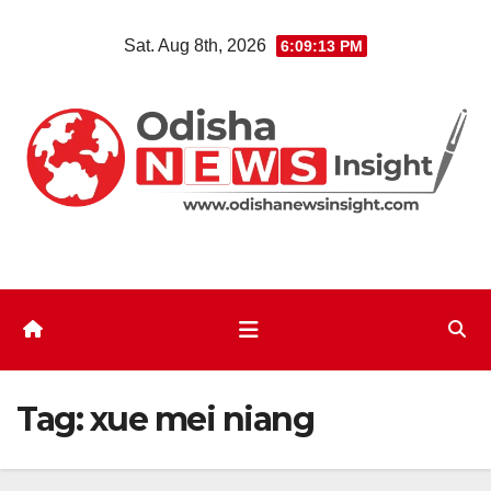
Skip
Sat. Aug 8th, 2026
6:09:14 PM
to
content
Tag:
xue mei niang