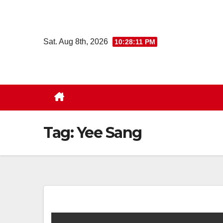
Skip
to
content
Sat. Aug 8th, 2026
10:28:12 PM
Tag:
Yee Sang