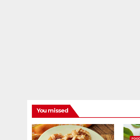
You missed
FOO