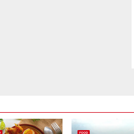
D
FOOD