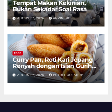
Tempat Makan Kekinian,
Bukan Sekadar Soal Rasa
AUGUST 7, 2026
ARVIN DIO
FOOD
Curry Pan, Roti Kari Jepang
Renyah dengan Isian Gurih
Menggoda
AUGUST 7, 2026
PUTRI HOOLAHUP