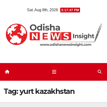
Skip
Sat. Aug 8th, 2026
3:17:48 PM
to
content
Tag:
yurt kazakhstan