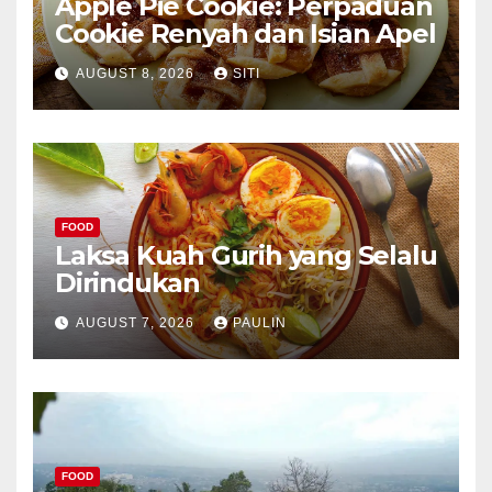
Apple Pie Cookie: Perpaduan
Cookie Renyah dan Isian Apel
AUGUST 8, 2026
SITI
FOOD
Laksa Kuah Gurih yang Selalu
Dirindukan
AUGUST 7, 2026
PAULIN
FOOD