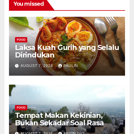
You missed
FOOD
Laksa Kuah Gurih yang Selalu
Dirindukan
AUGUST 7, 2026
PAULIN
FOOD
Tempat Makan Kekinian,
Bukan Sekadar Soal Rasa
AUGUST 7, 2026
ARVIN DIO