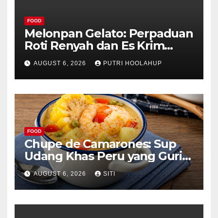
FOOD
Melonpan Gelato: Perpaduan
Roti Renyah dan Es Krim
Lembut yang Menggoda
AUGUST 6, 2026
PUTRI HOOLAHUP
FOOD
Chupe de Camarones: Sup
Udang Khas Peru yang Gurih
Lezat
AUGUST 6, 2026
SITI