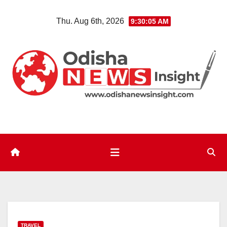
Skip
Thu. Aug 6th, 2026
9:30:06 AM
to
content
TRAVEL