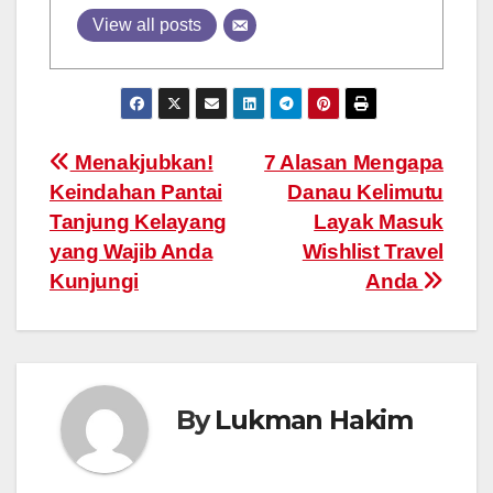
View all posts
Post
Menakjubkan!
7 Alasan Mengapa
Keindahan Pantai
Danau Kelimutu
navigation
Tanjung Kelayang
Layak Masuk
yang Wajib Anda
Wishlist Travel
Kunjungi
Anda
By
Lukman Hakim