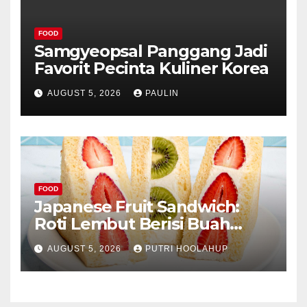
FOOD
Samgyeopsal Panggang Jadi
Favorit Pecinta Kuliner Korea
AUGUST 5, 2026
PAULIN
FOOD
Japanese Fruit Sandwich:
Roti Lembut Berisi Buah
Segar yang Memikat Selera
AUGUST 5, 2026
PUTRI HOOLAHUP