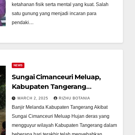
ketahanan fisik serta mental yang kuat. Salah
satu gunung yang menjadi incaran para
pendaki…
NEWS
Sungai Cimanceuri Meluap,
Kabupaten Tangerang
Terendam Banjir!
MARCH 2, 2025
RIZHU BOTANIA
Banjir Melanda Kabupaten Tangerang Akibat
Sungai Cimanceuri Meluap Hujan deras yang
mengguyur wilayah Kabupaten Tangerang dalam
beberapa hari terakhir telah menyebabkan