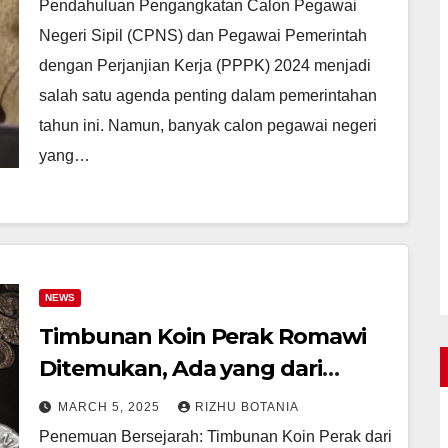
Pendahuluan Pengangkatan Calon Pegawai
Negeri Sipil (CPNS) dan Pegawai Pemerintah
dengan Perjanjian Kerja (PPPK) 2024 menjadi
salah satu agenda penting dalam pemerintahan
tahun ini. Namun, banyak calon pegawai negeri
yang…
NEWS
Timbunan Koin Perak Romawi
Ditemukan, Ada yang dari
Tahun 175 Masehi
MARCH 5, 2025
RIZHU BOTANIA
Penemuan Bersejarah: Timbunan Koin Perak dari