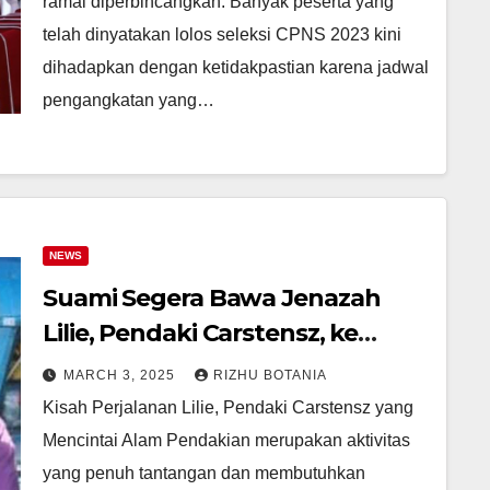
ramai diperbincangkan. Banyak peserta yang
telah dinyatakan lolos seleksi CPNS 2023 kini
dihadapkan dengan ketidakpastian karena jadwal
pengangkatan yang…
NEWS
Suami Segera Bawa Jenazah
Lilie, Pendaki Carstensz, ke
Bandung Malam Ini!
MARCH 3, 2025
RIZHU BOTANIA
Kisah Perjalanan Lilie, Pendaki Carstensz yang
Mencintai Alam Pendakian merupakan aktivitas
yang penuh tantangan dan membutuhkan