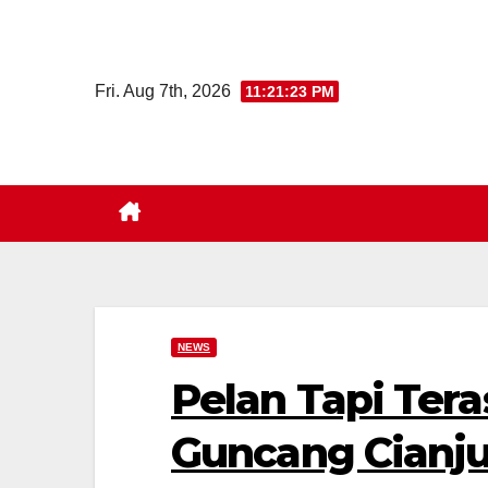
Skip
to
content
Fri. Aug 7th, 2026
11:21:24 PM
NEWS
Pelan Tapi Ter
Guncang Cianju