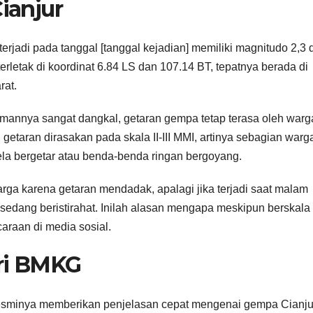
ianjur
jadi pada tanggal [tanggal kejadian] memiliki magnitudo 2,3 
letak di koordinat 6.84 LS dan 107.14 BT, tepatnya berada di
rat.
mannya sangat dangkal, getaran gempa tetap terasa oleh warg
etaran dirasakan pada skala II-III MMI, artinya sebagian warg
ela bergetar atau benda-benda ringan bergoyang.
warga karena getaran mendadak, apalagi jika terjadi saat malam
at sedang beristirahat. Inilah alasan mengapa meskipun berskala
araan di media sosial.
ri BMKG
resminya memberikan penjelasan cepat mengenai gempa Cianju