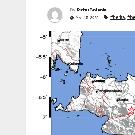
By
Rizhu Botania
#berita
,
#be
MAY 15, 2025