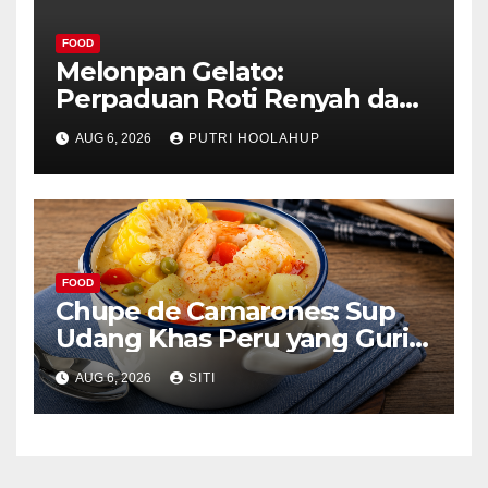
FOOD
Melonpan Gelato:
Perpaduan Roti Renyah dan
Es Krim Lembut yang
AUG 6, 2026
PUTRI HOOLAHUP
Menggoda
FOOD
Chupe de Camarones: Sup
Udang Khas Peru yang Gurih
Lezat
AUG 6, 2026
SITI