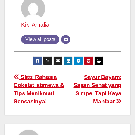
Kiki Amalia
View all posts
Post
Slitti: Rahasia
Sayur Bayam:
Cokelat Istimewa &
Sajian Sehat yang
navigation
Tips Menikmati
Simpel Tapi Kaya
Sensasinya!
Manfaat