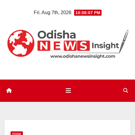
Skip
Fri. Aug 7th, 2026
10:08:08 PM
to
content
FOOD