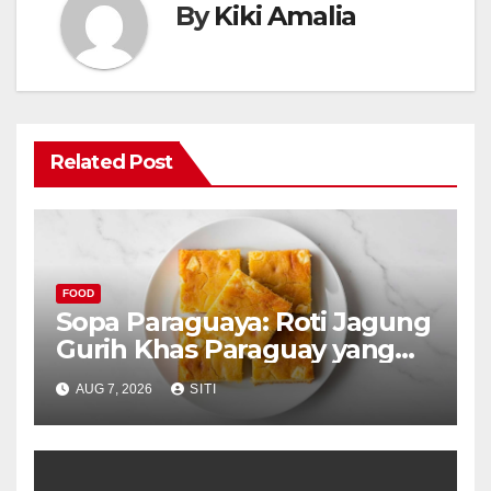
By
Kiki Amalia
Related Post
FOOD
Sopa Paraguaya: Roti Jagung
Gurih Khas Paraguay yang
Unik
AUG 7, 2026
SITI