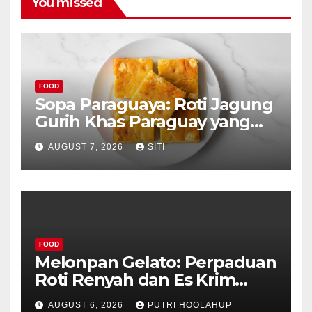
You missed
FOOD
Sopa Paraguaya: Roti Jagung
Gurih Khas Paraguay yang
Unik
AUGUST 7, 2026
SITI
FOOD
Melonpan Gelato: Perpaduan
Roti Renyah dan Es Krim
Lembut yang Menggoda
AUGUST 6, 2026
PUTRI HOOLAHUP