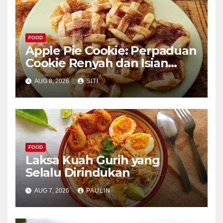
FOOD
Apple Pie Cookie: Perpaduan
Cookie Renyah dan Isian
Apel
AUG 8, 2026
SITI
FOOD
Laksa Kuah Gurih yang
Selalu Dirindukan
AUG 7, 2026
PAULIN