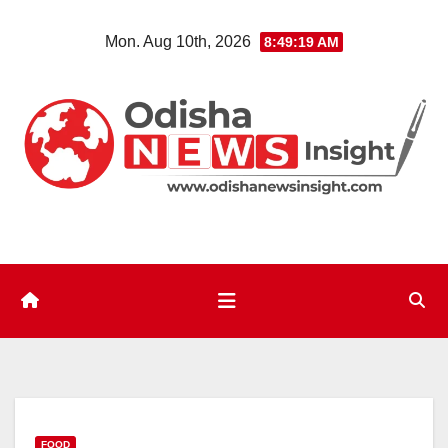
Skip
Mon. Aug 10th, 2026
8:49:20 AM
to
content
FOOD