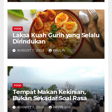
FOOD
Laksa Kuah Gurih yang Selalu
Dirindukan
AUGUST 7, 2026
PAULIN
FOOD
Tempat Makan Kekinian,
Bukan Sekadar Soal Rasa
AUGUST 7, 2026
ARVIN DIO