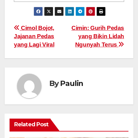
Post
Cimol Bojot,
Cimin: Gurih Pedas
Jajanan Pedas
yang Bikin Lidah
navigation
yang Lagi Viral
Ngunyah Terus
By
Paulin
Related Post