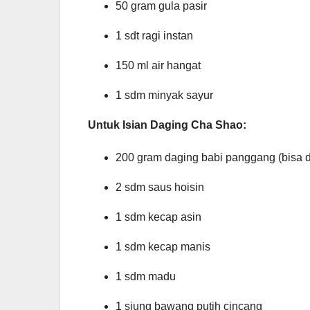
50 gram gula pasir
1 sdt ragi instan
150 ml air hangat
1 sdm minyak sayur
Untuk Isian Daging Cha Shao:
200 gram daging babi panggang (bisa di
2 sdm saus hoisin
1 sdm kecap asin
1 sdm kecap manis
1 sdm madu
1 siung bawang putih cincang