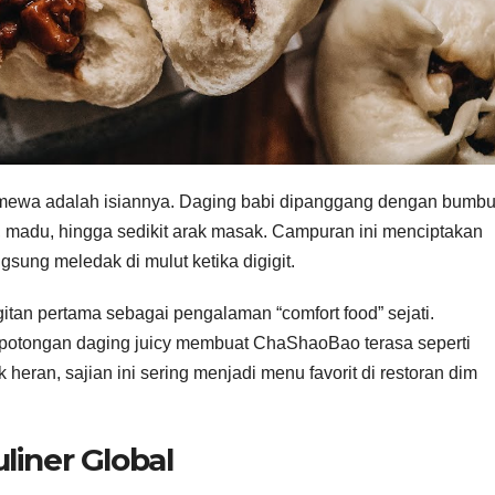
imewa adalah isiannya. Daging babi dipanggang dengan bumb
in, madu, hingga sedikit arak masak. Campuran ini menciptakan
gsung meledak di mulut ketika digigit.
tan pertama sebagai pengalaman “comfort food” sejati.
otongan daging juicy membuat ChaShaoBao terasa seperti
eran, sajian ini sering menjadi menu favorit di restoran dim
liner Global