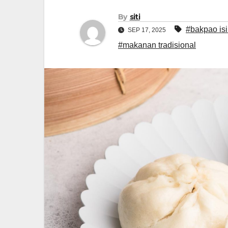
By
siti
#bakpao isi
SEP 17, 2025
#makanan tradisional