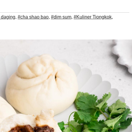
 daging
,
#cha shao bao
,
#dim sum
,
#Kuliner Tiongkok
,