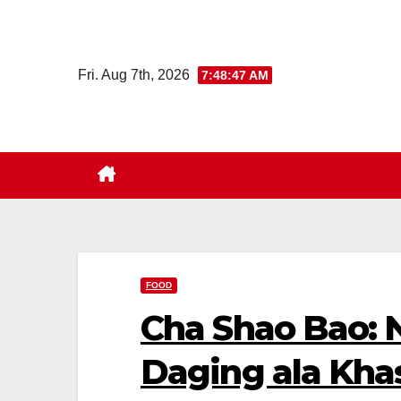
Skip
to
content
Fri. Aug 7th, 2026
7:48:48 AM
FOOD
Cha Shao Bao: 
Daging ala Kha