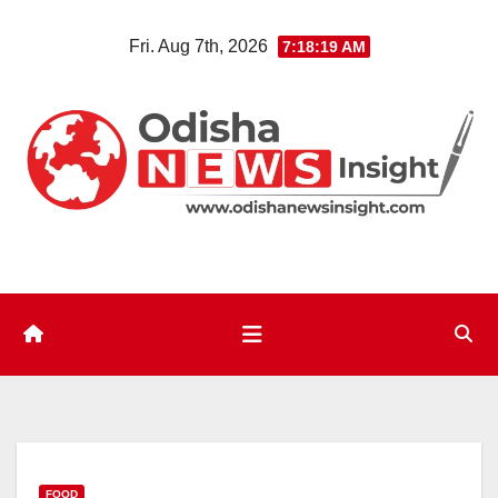
Skip
Fri. Aug 7th, 2026
7:18:20 AM
to
content
FOOD