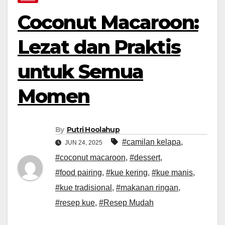
Coconut Macaroon:
Lezat dan Praktis
untuk Semua
Momen
By
Putri Hoolahup
#camilan kelapa
,
JUN 24, 2025
#coconut macaroon
,
#dessert
,
#food pairing
,
#kue kering
,
#kue manis
,
#kue tradisional
,
#makanan ringan
,
#resep kue
,
#Resep Mudah