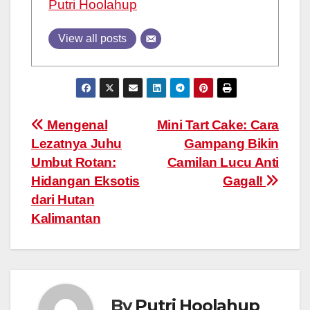
Putri Hoolahup
View all posts
Post
Mengenal
Mini Tart Cake: Cara
Lezatnya Juhu
Gampang Bikin
navigation
Umbut Rotan:
Camilan Lucu Anti
Hidangan Eksotis
Gagal!
dari Hutan
Kalimantan
By
Putri Hoolahup