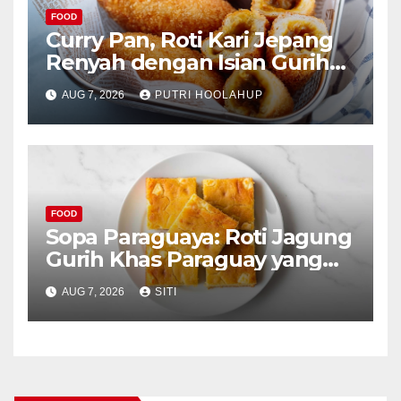
FOOD
Curry Pan, Roti Kari Jepang
Renyah dengan Isian Gurih
Menggoda
AUG 7, 2026
PUTRI HOOLAHUP
FOOD
Sopa Paraguaya: Roti Jagung
Gurih Khas Paraguay yang
Unik
AUG 7, 2026
SITI