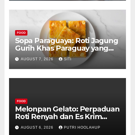
FOOD
Sopa Paraguaya: Roti Jagung
Gurih Khas Paraguay yang
Unik
AUGUST 7, 2026
SITI
FOOD
Melonpan Gelato: Perpaduan
Roti Renyah dan Es Krim
Lembut yang Menggoda
AUGUST 6, 2026
PUTRI HOOLAHUP