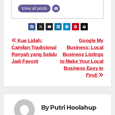
View all posts
Post
Kue Lidah:
Google My
Camilan Tradisional
Business: Local
navigation
Renyah yang Selalu
Business Listings
Jadi Favorit
to Make Your Local
Business Easy to
Find!
By
Putri Hoolahup