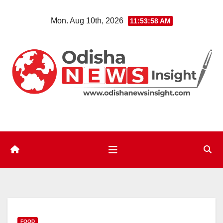
Skip
Mon. Aug 10th, 2026
11:53:59 AM
to
content
FOOD