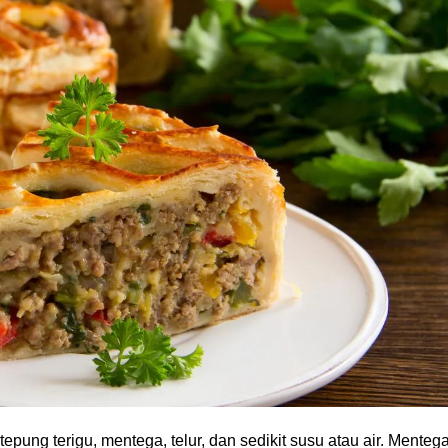
epung terigu, mentega, telur, dan sedikit susu atau air. Menteg