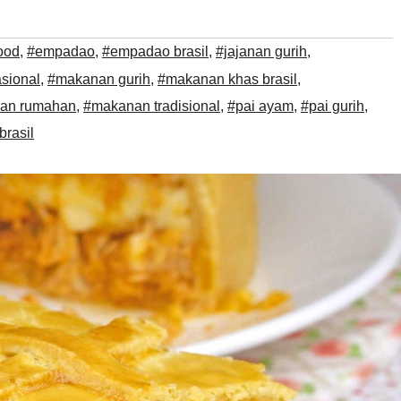
ood
,
#empadao
,
#empadao brasil
,
#jajanan gurih
,
asional
,
#makanan gurih
,
#makanan khas brasil
,
an rumahan
,
#makanan tradisional
,
#pai ayam
,
#pai gurih
,
brasil