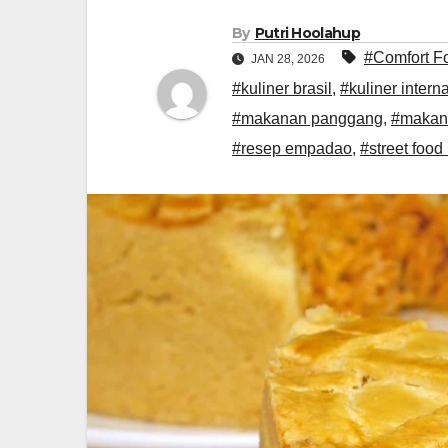
By
Putri Hoolahup
#Comfort F
JAN 28, 2026
#kuliner brasil
,
#kuliner intern
#makanan panggang
,
#makan
#resep empadao
,
#street food 