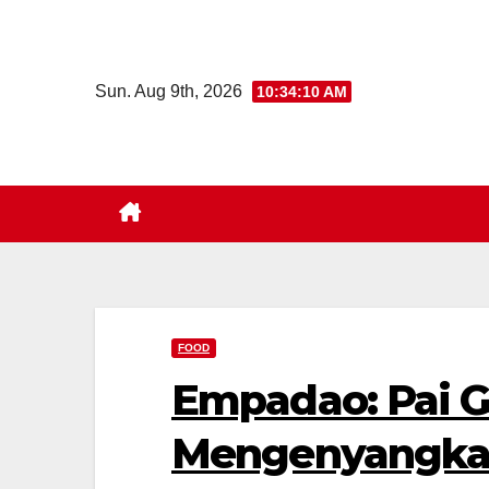
Skip
to
content
Sun. Aug 9th, 2026
10:34:11 AM
FOOD
Empadao: Pai Gu
Mengenyangk