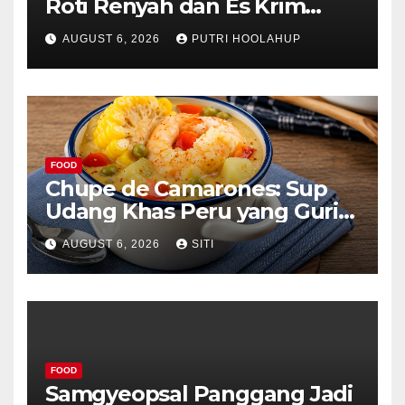
Roti Renyah dan Es Krim
Lembut yang Menggoda
AUGUST 6, 2026
PUTRI HOOLAHUP
FOOD
Chupe de Camarones: Sup
Udang Khas Peru yang Gurih
Lezat
AUGUST 6, 2026
SITI
FOOD
Samgyeopsal Panggang Jadi