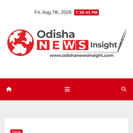
Skip
Fri. Aug 7th, 2026
7:39:44 PM
to
content
FOOD