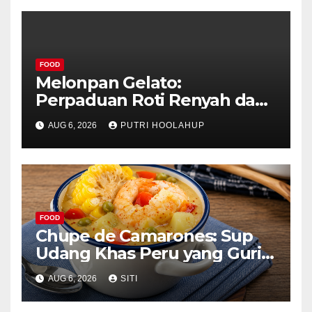
FOOD
Melonpan Gelato:
Perpaduan Roti Renyah dan
Es Krim Lembut yang
AUG 6, 2026
PUTRI HOOLAHUP
Menggoda
FOOD
Chupe de Camarones: Sup
Udang Khas Peru yang Gurih
Lezat
AUG 6, 2026
SITI