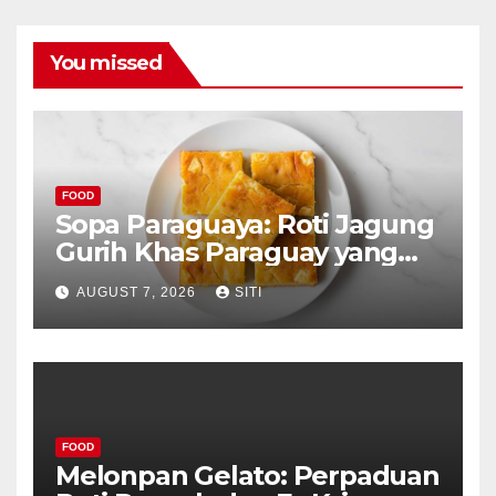
You missed
FOOD
Sopa Paraguaya: Roti Jagung
Gurih Khas Paraguay yang
Unik
AUGUST 7, 2026
SITI
FOOD
Melonpan Gelato: Perpaduan