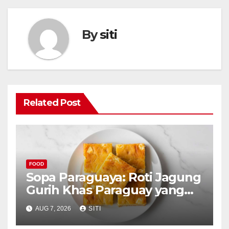
By
siti
Related Post
FOOD
Sopa Paraguaya: Roti Jagung
Gurih Khas Paraguay yang
Unik
AUG 7, 2026
SITI