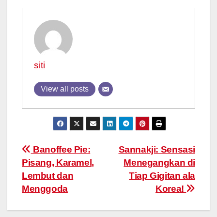
siti
View all posts
Post
Banoffee Pie:
Sannakji: Sensasi
Pisang, Karamel,
Menegangkan di
navigation
Lembut dan
Tiap Gigitan ala
Menggoda
Korea!