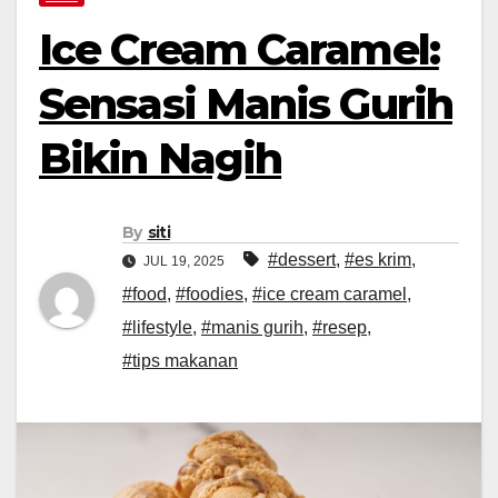
Ice Cream Caramel:
Sensasi Manis Gurih
Bikin Nagih
By
siti
#dessert
,
#es krim
,
JUL 19, 2025
#food
,
#foodies
,
#ice cream caramel
,
#lifestyle
,
#manis gurih
,
#resep
,
#tips makanan