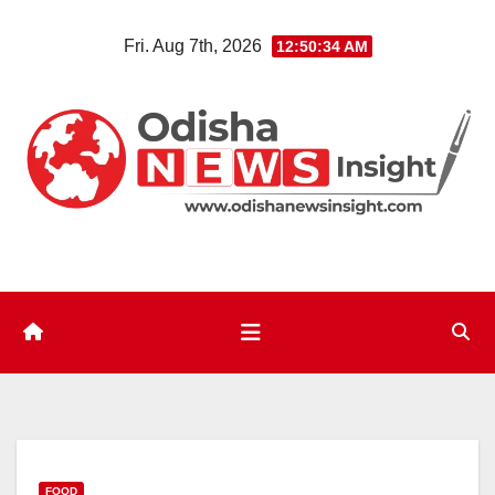
Skip
Fri. Aug 7th, 2026
12:50:35 AM
to
content
FOOD