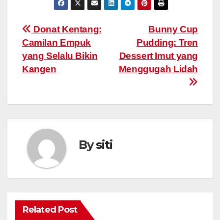
Post
Donat Kentang:
Bunny Cup
Camilan Empuk
Pudding: Tren
navigation
yang Selalu Bikin
Dessert Imut yang
Kangen
Menggugah Lidah
By
siti
Related Post