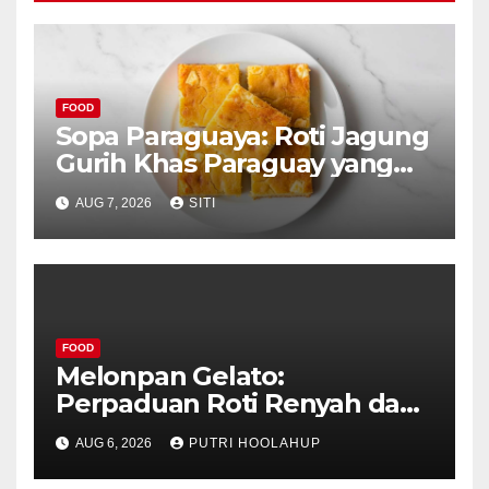
FOOD
Sopa Paraguaya: Roti Jagung
Gurih Khas Paraguay yang
Unik
AUG 7, 2026
SITI
FOOD
Melonpan Gelato:
Perpaduan Roti Renyah dan
Es Krim Lembut yang
AUG 6, 2026
PUTRI HOOLAHUP
Menggoda