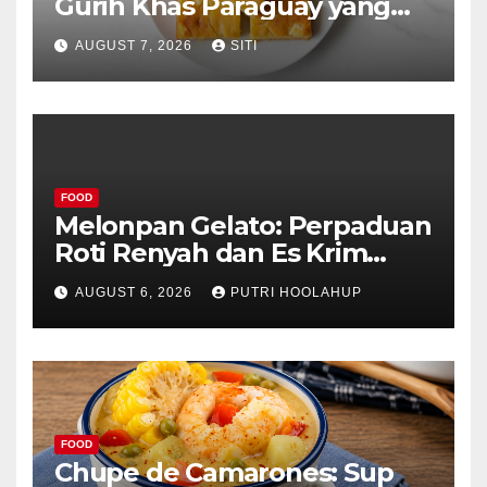
Gurih Khas Paraguay yang
Unik
AUGUST 7, 2026
SITI
FOOD
Melonpan Gelato: Perpaduan
Roti Renyah dan Es Krim
Lembut yang Menggoda
AUGUST 6, 2026
PUTRI HOOLAHUP
FOOD
Chupe de Camarones: Sup