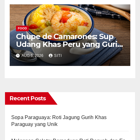
FOOD
Chupe de Camarones: Sup
Udang Khas Peru yang Gurih
Lezat
AUG 6, 2026
SITI
Recent Posts
Sopa Paraguaya: Roti Jagung Gurih Khas
Paraguay yang Unik