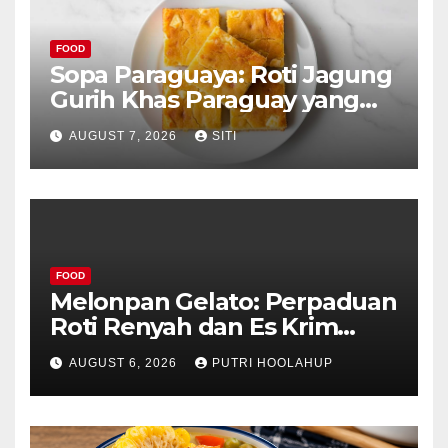
FOOD
Sopa Paraguaya: Roti Jagung
Gurih Khas Paraguay yang
Unik
AUGUST 7, 2026
SITI
FOOD
Melonpan Gelato: Perpaduan
Roti Renyah dan Es Krim
Lembut yang Menggoda
AUGUST 6, 2026
PUTRI HOOLAHUP