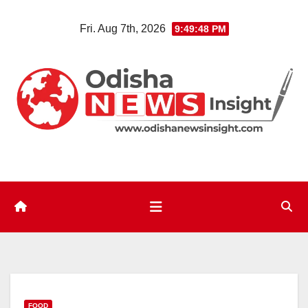
Skip
Fri. Aug 7th, 2026
9:49:49 PM
to
content
FOOD