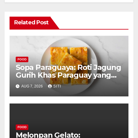
Related Post
FOOD
Sopa Paraguaya: Roti Jagung
Gurih Khas Paraguay yang
Unik
AUG 7, 2026
SITI
FOOD
Melonpan Gelato: