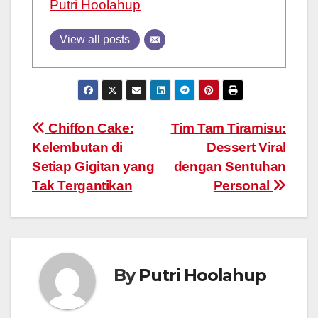
Putri Hoolahup
View all posts
Post
Chiffon Cake:
Tim Tam Tiramisu:
Kelembutan di
Dessert Viral
navigation
Setiap Gigitan yang
dengan Sentuhan
Tak Tergantikan
Personal
By
Putri Hoolahup