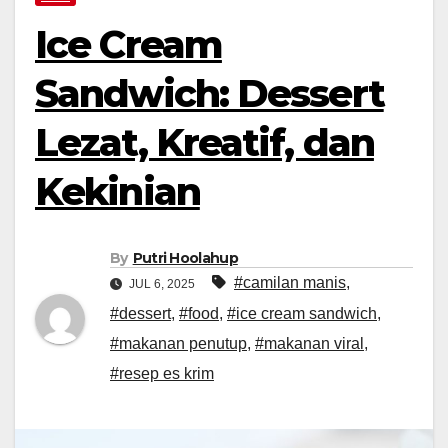
Ice Cream
Sandwich: Dessert
Lezat, Kreatif, dan
Kekinian
By
Putri Hoolahup
#camilan manis
,
JUL 6, 2025
#dessert
,
#food
,
#ice cream sandwich
,
#makanan penutup
,
#makanan viral
,
#resep es krim