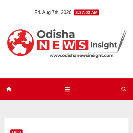
Skip
Fri. Aug 7th, 2026
3:37:03 AM
to
content
FOOD