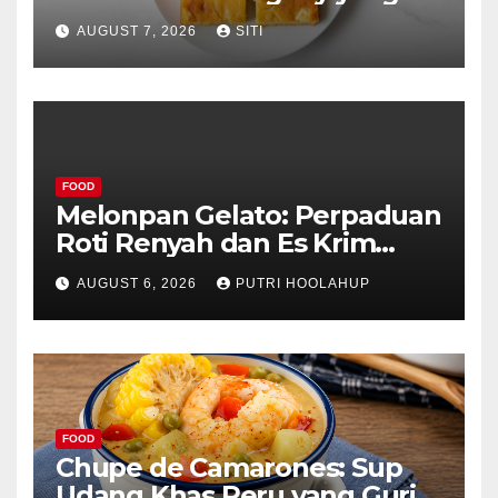
Unik
AUGUST 7, 2026
SITI
FOOD
Melonpan Gelato: Perpaduan
Roti Renyah dan Es Krim
Lembut yang Menggoda
AUGUST 6, 2026
PUTRI HOOLAHUP
FOOD
Chupe de Camarones: Sup
Udang Khas Peru yang Gurih