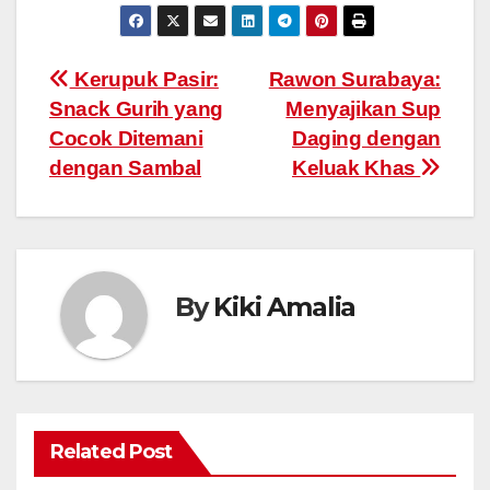
Post
Kerupuk Pasir:
Rawon Surabaya:
Snack Gurih yang
Menyajikan Sup
navigation
Cocok Ditemani
Daging dengan
dengan Sambal
Keluak Khas
By
Kiki Amalia
Related Post