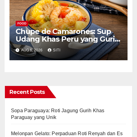
FOOD
Chupe de Camarones: Sup
Udang Khas Peru yang Gurih
Lezat
AUG 6, 2026
SITI
Recent Posts
Sopa Paraguaya: Roti Jagung Gurih Khas
Paraguay yang Unik
Melonpan Gelato: Perpaduan Roti Renyah dan Es