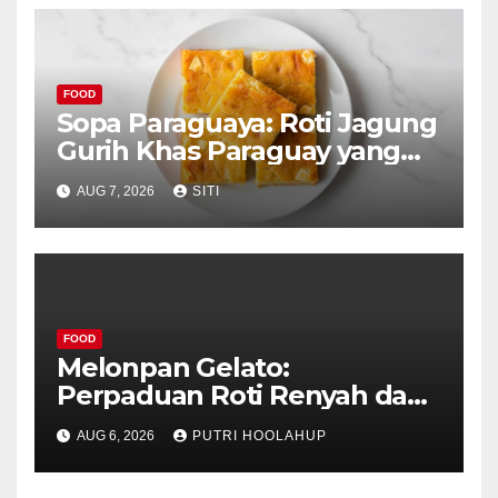
FOOD
Sopa Paraguaya: Roti Jagung
Gurih Khas Paraguay yang
Unik
AUG 7, 2026
SITI
FOOD
Melonpan Gelato:
Perpaduan Roti Renyah dan
Es Krim Lembut yang
AUG 6, 2026
PUTRI HOOLAHUP
Menggoda