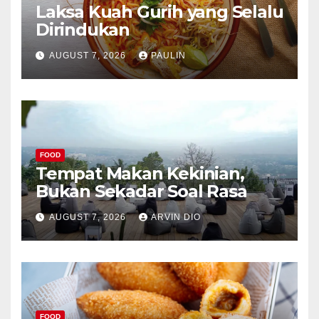
Laksa Kuah Gurih yang Selalu
Dirindukan
AUGUST 7, 2026
PAULIN
FOOD
Tempat Makan Kekinian,
Bukan Sekadar Soal Rasa
AUGUST 7, 2026
ARVIN DIO
FOOD