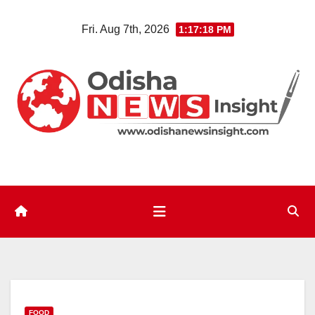
Skip
Fri. Aug 7th, 2026
1:17:19 PM
to
content
FOOD