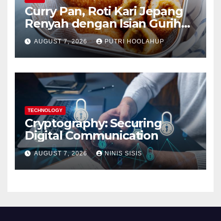
Curry Pan, Roti Kari Jepang
Renyah dengan Isian Gurih
Menggoda
AUGUST 7, 2026
PUTRI HOOLAHUP
TECHNOLOGY
Cryptography: Securing
Digital Communication
AUGUST 7, 2026
NINIS SISIS