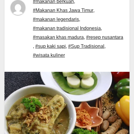
#makanan berkuah
,
#Makanan Khas Jawa Timur
,
#makanan legendaris
,
#makanan tradisional Indonesia
,
#masakan khas madura
,
#resep nusantara
,
#sup kaki sapi
,
#Sup Tradisional
,
#wisata kuliner