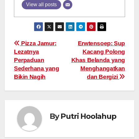
View all posts
Post
Pizza Jamur:
Erwtensoep: Sup
Lezatnya
Kacang Polong
navigation
Perpaduan
Khas Belanda yang
Sederhana yang
Menghangatkan
Bikin Nagih
dan Bergizi
By
Putri Hoolahup