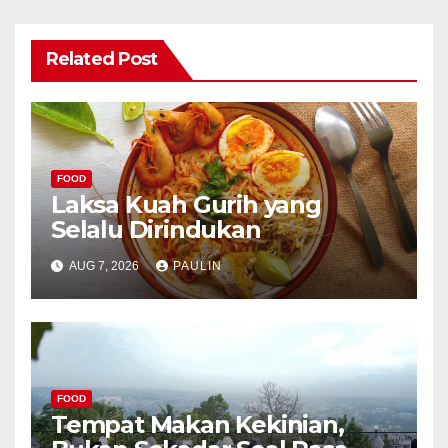
Related Post
FOOD
Laksa Kuah Gurih yang
Selalu Dirindukan
AUG 7, 2026
PAULIN
FOOD
Tempat Makan Kekinian,