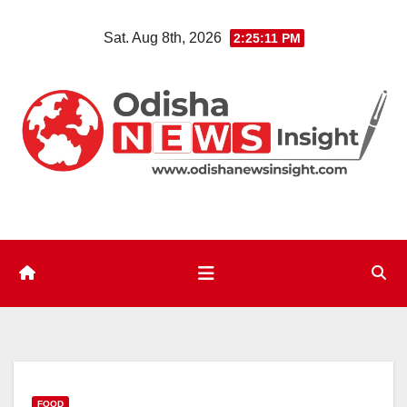
Skip
Sat. Aug 8th, 2026
2:25:12 PM
to
content
FOOD