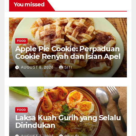
You missed
FOOD
Apple Pie Cookie: Perpaduan
Cookie Renyah dan Isian Apel
AUGUST 8, 2026
SITI
FOOD
Laksa Kuah Gurih yang Selalu
Dirindukan